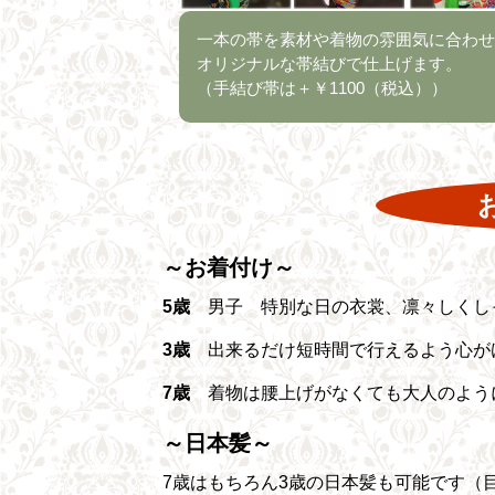
一本の帯を素材や着物の雰囲気に合わせ
オリジナルな帯結びで仕上げます。
（手結び帯は＋￥1100（税込））
～お着付け～
5歳
男子 特別な日の衣裳、凛々しくし
3歳
出来るだけ短時間で行えるよう心が
7歳
着物は腰上げがなくても大人のよう
～日本髪～
7歳はもちろん3歳の日本髪も可能です（目