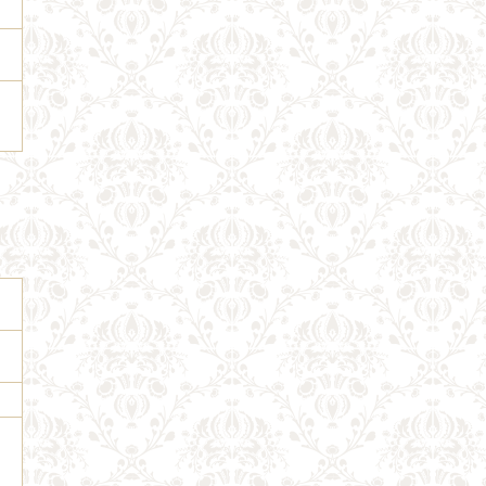
）
）
）
）
）