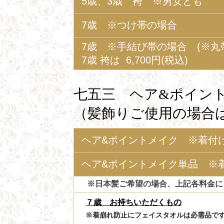
5歳、3歳 袴 ※男女とも
7歳 ※つけ帯の場合
7歳 ※手結び帯の場合 (※丸帯は
7歳 袴は 6,700円(税込)
七五三 ヘア&ポイン
（髪飾りご使用の場合
ヘア&ポイントメイク ※着付
ヘア&ポイントメイク単品 ※
※日本髪ご希望の場合、上記各料金に＋3
７歳 お持ちいただくもの
※着崩れ防止にフェイスタオルは必需品で