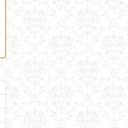
）
）
）