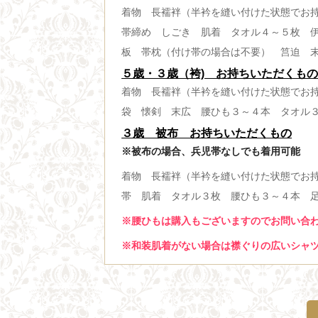
着物 長襦袢（半衿を縫い付けた状態でお
帯締め しごき 肌着 タオル４～５枚 
板 帯枕（付け帯の場合は不要） 筥迫 
５歳・３歳（袴) お持ちいただくも
着物 長襦袢（半衿を縫い付けた状態でお
袋 懐剣 末広 腰ひも３～４本 タオル
３歳 被布 お持ちいただくもの
※被布の場合、兵児帯なしでも着用可能
着物 長襦袢（半衿を縫い付けた状態でお
帯 肌着 タオル３枚 腰ひも３～４本 
※腰ひもは購入もございますのでお問い合
※和装肌着がない場合は襟ぐりの広いシャ