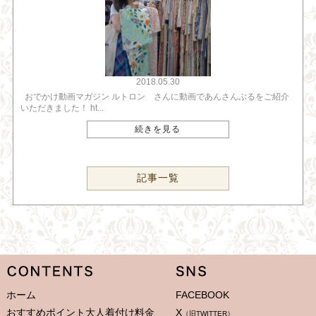
2018.05.30
おでかけ動画マガジン ルトロン さんに動画であんさんぶるをご紹介
いただきました！ ht...
続きを見る
記事一覧
ホーム
FACEBOOK
おすすめポイント大人着付け料金
X
（旧TWITTER）